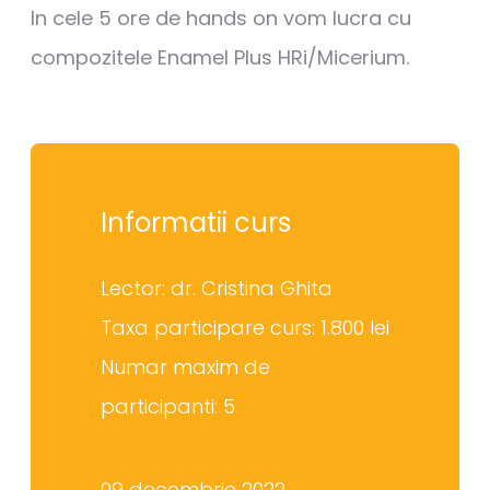
In cele 5 ore de hands on vom lucra cu
compozitele Enamel Plus HRi/Micerium.
Informatii curs
Lector: dr. Cristina Ghita
Taxa participare curs: 1.800 lei
Numar maxim de
participanti: 5
09 decembrie 2022