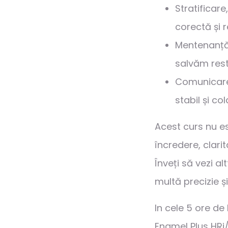
Stratificare,
corectă și r
Mentenanță
salvăm rest
Comunicarea
stabil și co
Acest curs nu e
încredere, clarita
Înveți să vezi alt
multă precizie și
In cele 5 ore d
Enamel Plus HRi