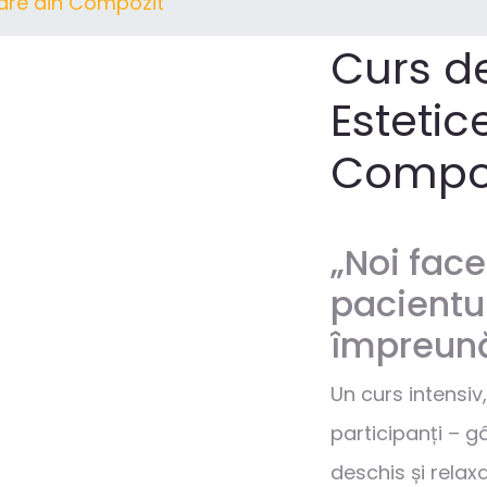
oare din Compozit
Curs de
Estetic
Compo
„Noi fac
pacientul
împreună
Un curs intensiv
participanți – g
deschis și relaxa