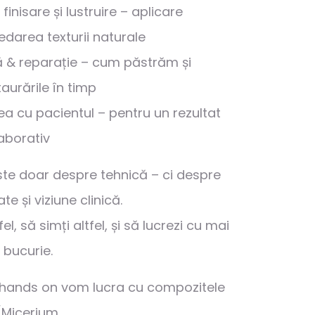
 finisare și lustruire – aplicare
edarea texturii naturale
 & reparație – cum păstrăm și
aurările în timp
 cu pacientul – pentru un rezultat
laborativ
ste doar despre tehnică – ci despre
te și viziune clinică.
fel, să simți altfel, și să lucrezi cu mai
 bucurie.
e hands on vom lucra cu compozitele
/Micerium.