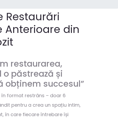
 Restaurări
e Anterioare din
zit
em restaurarea,
 o păstrează și
 obținem succesul”
, în format restrâns – doar 6
ândit pentru a crea un spațiu intim,
t, în care fiecare întrebare își