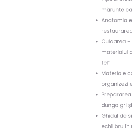
mărunte ca
Anatomia es
restaurarea 
Culoarea – 
materialul po
fel”
Materiale c
organizezi e
Prepararea 
dunga gri ș
Ghidul de si
echilibru în