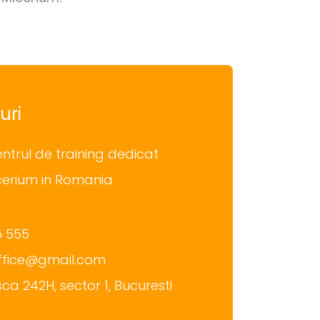
uri
entrul de training dedicat
cerium in Romania
5 555
office@gmail.com
ca 242H, sector 1, Bucuresti