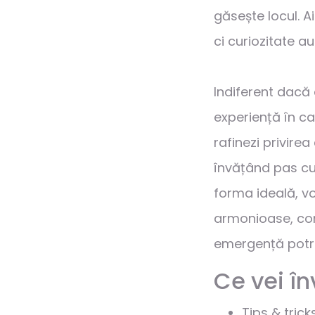
găsește locul. Ai
ci curiozitate au
Indiferent dacă 
experiență în ca
rafinezi privirea
învățând pas cu 
forma ideală, vol
armonioase, conv
emergență potriv
Ce vei în
Tips & tricks