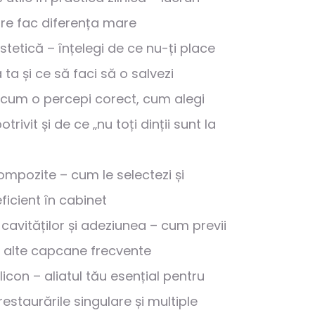
re fac diferența mare
tetică – înțelegi de ce nu-ți place
ta și ce să faci să o salvezi
cum o percepi corect, cum alegi
trivit și de ce „nu toți dinții sunt la
ompozite – cum le selectezi și
ficient în cabinet
cavităților și adeziunea – cum previi
i alte capcane frecvente
licon – aliatul tău esențial pentru
 restaurările singulare și multiple