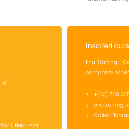
Inscrieri curs
Ena Training - C
i
compozitelor Mi
: 6
+(40) 768 62
enatraining.
Calea Floreas
tor 1, Bucuresti