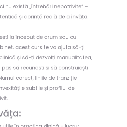
ci nu există „întrebări nepotrivite” –
tentică și dorință reală de a învăța.
ești la început de drum sau cu
binet, acest curs te va ajuta să-ți
 clinică și să-ți dezvolți manualitatea,
pas să recunoști și să construiești
umul corect, liniile de tranziție
exitățile subtile și profilul de
it.
văța:
 utile în practica zilnică – lucruri