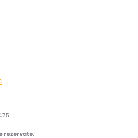
)
4475
e rezervate.