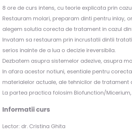
8 ore de curs intens, cu teorie explicata prin cazur
Restauram molari, preparam dinti pentru inlay, on
alegem solutia corecta de tratament in cazul dintilo
Invatam sa restauram prin incrustatii dintii tra
serios inainte de a lua o decizie ireversibila.
Dezbatem asupra sistemelor adezive, asupra mater
In afara acestor notiuni, esentiale pentru corecta i
materialelor actuale, ale tehnicilor de tratament 
La partea practica folosim Biofunction/Micerium, co
Informatii curs
Lector: dr. Cristina Ghita