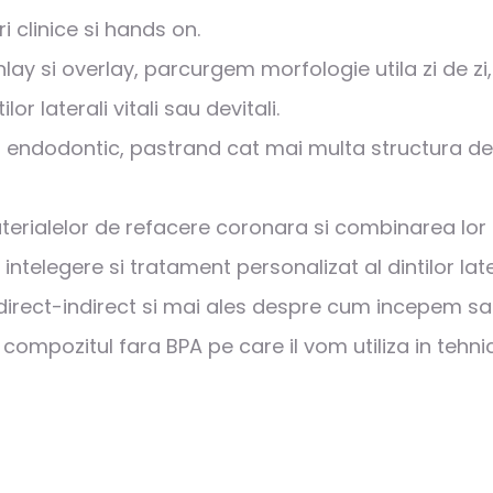
i clinice si hands on.
lay si overlay, parcurgem morfologie utila zi de zi
r laterali vitali sau devitali.
tati endodontic, pastrand cat mai multa structura 
ialelor de refacere coronara si combinarea lor as
ntelegere si tratament personalizat al dintilor later
direct-indirect si mai ales despre cum incepem sa g
mpozitul fara BPA pe care il vom utiliza in tehnica 