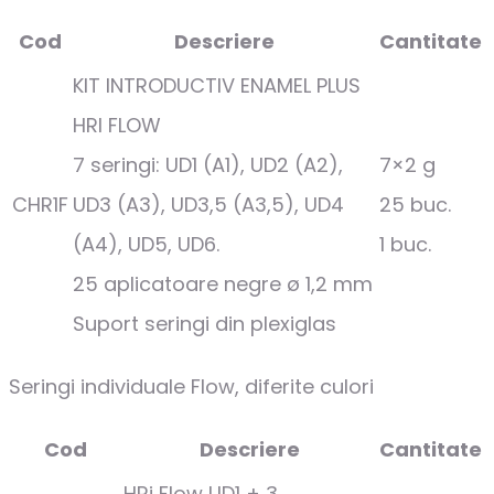
Cod
Descriere
Cantitate
KIT INTRODUCTIV ENAMEL PLUS
HRI FLOW
7 seringi: UD1 (A1), UD2 (A2),
7×2 g
CHR1F
UD3 (A3), UD3,5 (A3,5), UD4
25 buc.
(A4), UD5, UD6.
1 buc.
25 aplicatoare negre ø 1,2 mm
Suport seringi din plexiglas
Seringi individuale Flow, diferite culori
Cod
Descriere
Cantitate
HRi Flow UD1 + 3